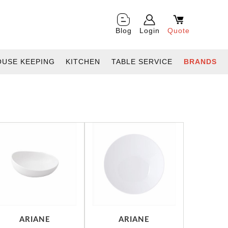
Blog
Login
Quote
OUSE KEEPING
KITCHEN
TABLE SERVICE
BRANDS
ARIANE
ARIANE