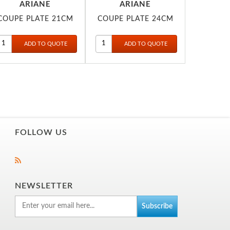
ARIANE
ARIANE
COUPE PLATE 21CM
COUPE PLATE 24CM