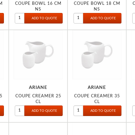
M
COUPE BOWL 16 CM
COUPE BOWL 18 CM
NS
NS
ARIANE
ARIANE
5
COUPE CREAMER 25
COUPE CREAMER 35
CL
CL