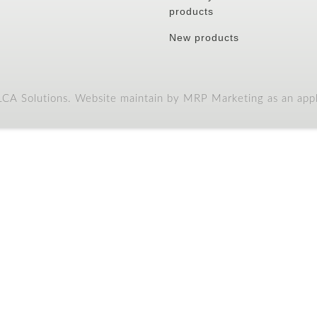
ARIANE
ER
COUPE SAUCER 13CM
ARIANE
COUPE SAUCER 13CM
RIMLESS
C
Previous
1
2
CCOUNT
CUSTOMER
SERVICE