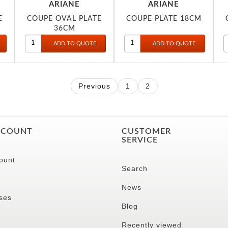
ARIANE
ARIANE
E
COUPE OVAL PLATE
COUPE PLATE 18CM
36CM