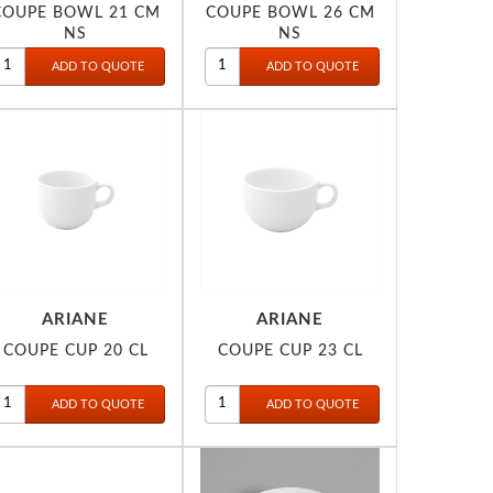
COUPE BOWL 21 CM
COUPE BOWL 26 CM
NS
NS
ARIANE
ARIANE
COUPE CUP 20 CL
COUPE CUP 23 CL